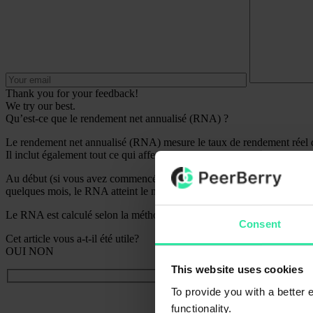
Thank you for your feedback!
We try our best.
Qu’est-ce que le rendement net annualisé (RNA) ?
Le rendement net annualisé (RNA) mesure le taux de rendement réel de
Il inclut également tout ce qui affecte votre rendement, comme les reta
Au début (si vous avez commencé à investir récemment), le RNA est plu
quelques mois, le RNA atteint le niveau normal et est affiché correcte
Le RNA est calculé selon la méthode de calcul du XIRR (taux de rende
Consent
Cet article vous a-t-il été utile?
OUI
NON
This website uses cookies
To provide you with a better
functionality.