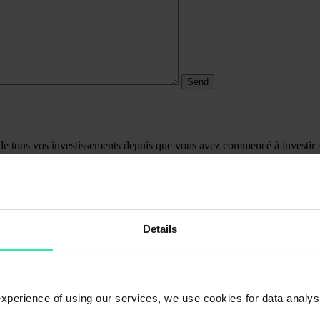
 tous vos investissements depuis que vous avez commencé à investir sur
rds et les bonus, ainsi que la valeur des intérêts comptabilisés mais non
s ou moins élevé (en fonction du montant investi), car la valeur des i
ment.
ment interne étendu). Vous trouverez plus d’informations sur le XIRR e
Details
 experience of using our services, we use cookies for data analy