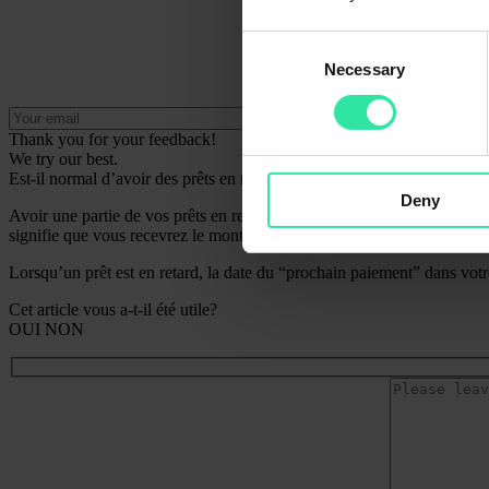
Consent
Necessary
Selection
Thank you for your feedback!
We try our best.
Est-il normal d’avoir des prêts en retard ?
Deny
Avoir une partie de vos prêts en retard est normal sur l’ensemble du ma
signifie que vous recevrez le montant principal + les intérêts acquis po
Lorsqu’un prêt est en retard, la date du “prochain paiement” dans votr
Cet article vous a-t-il été utile?
OUI
NON