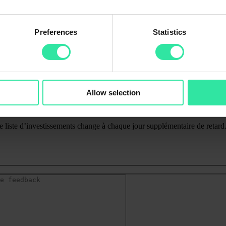
Preferences
Statistics
Allow selection
rché du prêt P2P, en particulier pour les prêts à court terme. Les prêts 
ur la période complète du terme initial et du retard.
e liste d’investissements change à chaque jour supplémentaire de retard