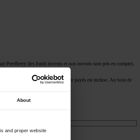
 PeerBerry (les fonds investis et non investis sont pris en compte).
 encore payés.
ntérêts comptabilisés mais non encore payés est incluse. Au bout de
t la formule de calcul ici.
About
sis and proper website