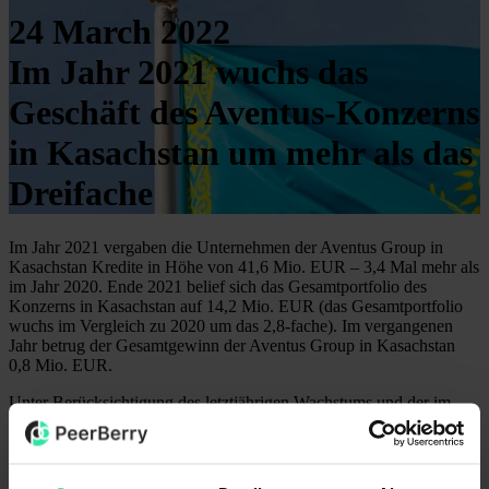
24 March 2022
Im Jahr 2021 wuchs das
Geschäft des Aventus-Konzerns
in Kasachstan um mehr als das
Dreifache
Im Jahr 2021 vergaben die Unternehmen der Aventus Group in
Kasachstan Kredite in Höhe von 41,6 Mio. EUR – 3,4 Mal mehr als
im Jahr 2020. Ende 2021 belief sich das Gesamtportfolio des
Konzerns in Kasachstan auf 14,2 Mio. EUR (das Gesamtportfolio
wuchs im Vergleich zu 2020 um das 2,8-fache). Im vergangenen
Jahr betrug der Gesamtgewinn der Aventus Group in Kasachstan
0,8 Mio. EUR.
Unter Berücksichtigung des letztjährigen Wachstums und der im
ersten Quartal 2022 erzielten Ergebnisse plant die Aventus Group
die Vergabe von Krediten in Kasachstan in Höhe von rund 90 Mio.
EUR, wodurch in diesem Jahr ein Gewinn von bis zu 6 Mio. EUR
erzielt werden soll (die Gewinnprognose erfolgte unter