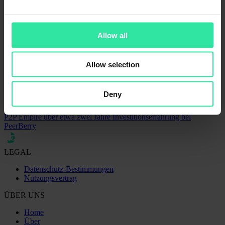
Leitung Marketing & Kommunikation
rita@peerberry.com
Related articles
Allow all
12 September 2025
Lithome, SIB Group und Litelektra haben Darlehen in Höhe von
Allow selection
11,83 Mio. EUR inklusive Zinsen zurückgezahlt
17 August 2022
EUR 1,4 Mio. | August-Rückzahlung von kriegsbetroffenen
Deny
Krediten
16 July 2020
P2P Empire über etwa zwei Jahre Investitionserfahrung bei
PeerBerry
LEGAL
Datenschutz-Bestimmungen
Nutzungsvertrag
ÜBER UNS
Home
Über