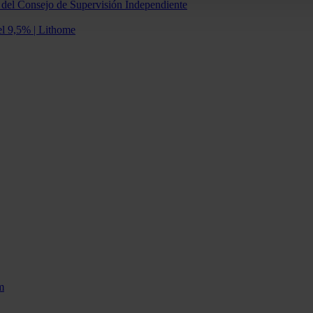
n del Consejo de Supervisión Independiente
el 9,5% | Lithome
m