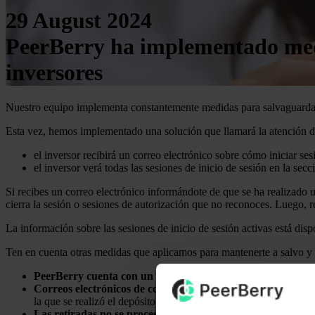
29 August 2024
PeerBerry ha implementado medid
inversores
Nuestro equipo implementa constantemente medidas para salvaguardar e
Esta vez, hemos implementado una solución que llamará la atención d
el inversor recibirá un correo electrónico sobre cómo iniciar se
el inversor verá todas las sesiones de inicio de sesión en la sec
Si recibes un correo electrónico informándote de que se ha realizado u
cierra la sesión o sesiones de autorización que no reconoces. Luego, r
La información sobre las sesiones de inicio de sesión activas está disp
Ten en cuenta otras medidas que aplicamos para mantenerte a salvo y e
PeerBerry cuenta con un autenticador de dos factores (2FA
Correos electrónicos de confirmación de depósito/retirada
p
la que se realizó el depósito se muestran en el correo electrónico
Las retiradas no se procesan a las cuentas bancarias recié