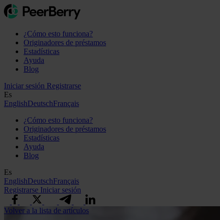
¿Cómo esto funciona?
Originadores de préstamos
Estadísticas
Ayuda
Blog
Iniciar sesión
Registrarse
Es
English
Deutsch
Français
¿Cómo esto funciona?
Originadores de préstamos
Estadísticas
Ayuda
Blog
Es
English
Deutsch
Français
Registrarse
Iniciar sesión
Volver a la lista de artículos