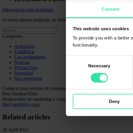
Consent
Información más detallada
.
Si tienes alguna pregunta, no dudes en ponerte en contacto con nuestr
This website uses cookies
Categories
To provide you with a better
functionality.
Aplicación
Estadística
Los originadores
Consent
Noticias
Necessary
Selection
Perspectivas
Seguridad
Sin categorizar
Contacto para asuntos de comunicación
Rita Simanavičiūtė
Responsable de marketing y comunicaciones
Deny
rita@peerberry.com
Related articles
26 April 2022