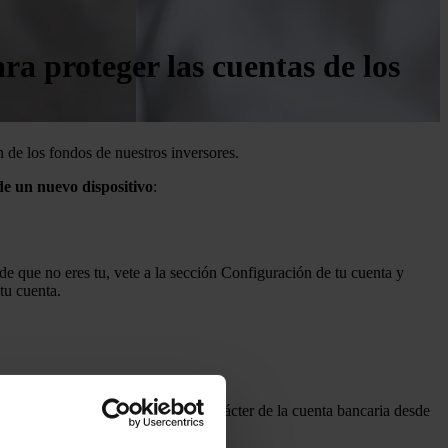
a proteger las cuentas de los
 de los fondos de nuestros inversores.
de un nuevo dispositivo
:
de que no eres tu, vete a la sección Configuración de tu cuenta y
tu cuenta.
o/retirada. El primer y el último carácter de la cuenta bancaria desde