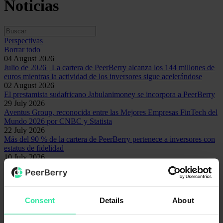
Noticias
Perspectivas
Borrar todo
04 August 2026
Julio de 2026 | La cartera de PeerBerry alcanza los 144 millones de
euros mientras la actividad de los inversores sigue acelerándose
02 August 2026
El prestamista sudafricano Jabulanimoney se incorpora a PeerBerry
29 July 2026
Aventus Group, reconocida entre las Mejores Empresas FinTech del
Mundo 2026 por CNBC y Statista
22 July 2026
Más del 90 % de la cartera de PeerBerry pertenece a inversores con
estatus de fidelidad
10 July 2026
Aventus Group obtiene sólidos resultados en el primer semestre de
2026 impulsada por su expansión internacional
02 July 2026
Junio de 2026 | Cartera de EUR 132 millones, más de 120.000
Consent
Details
About
usuarios y crecientes oportunidades de inversión
01 July 2026
Aventus Group es reconocida como el Mejor Proveedor de