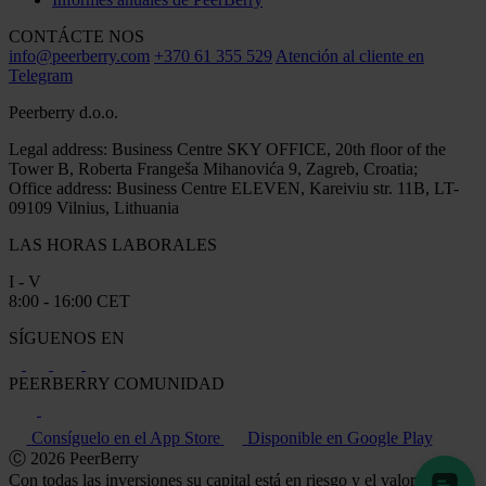
CONTÁCTE NOS
info@peerberry.com
+370 61 355 529
Atención al cliente en
Telegram
Peerberry d.o.o.
Legal address: Business Centre SKY OFFICE, 20th floor of the
Tower B, Roberta Frangeša Mihanovića 9, Zagreb, Croatia;
Office address: Business Centre ELEVEN, Kareiviu str. 11B, LT-
09109 Vilnius, Lithuania
LAS HORAS LABORALES
I - V
8:00 - 16:00 CET
SÍGUENOS EN
PEERBERRY COMUNIDAD
Consíguelo en el App Store
Disponible en Google Play
Ⓒ 2026 PeerBerry
Con todas las inversiones su capital está en riesgo y el valor de sus