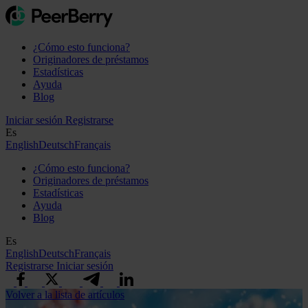
¿Cómo esto funciona?
Originadores de préstamos
Estadísticas
Ayuda
Blog
Iniciar sesión
Registrarse
Es
English
Deutsch
Français
¿Cómo esto funciona?
Originadores de préstamos
Estadísticas
Ayuda
Blog
Es
English
Deutsch
Français
Registrarse
Iniciar sesión
Volver a la lista de artículos