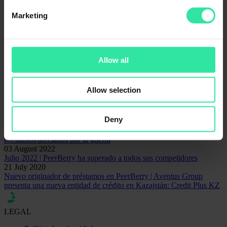
Noticias
Marketing
Perspectivas
Seguridad
Sin categorizar
Contacto para asuntos de comunicación
Allow all
Rita Simanavičiūtė
Responsable de marketing y comunicaciones
rita@peerberry.com
Allow selection
Related articles
Deny
14 June 2024
Se han reembolsado a los inversores 48,31 millones de euros de
préstamos afectados por la guerra
03 August 2022
Julio 2022 | PeerBerry ha superado a todos sus competidores
21 July 2020
Nuevo originador de préstamos en PeerBerry | Aventus Group
presenta una nueva entidad de crédito en Kazajstán: Credit Plus KZ
LEGAL