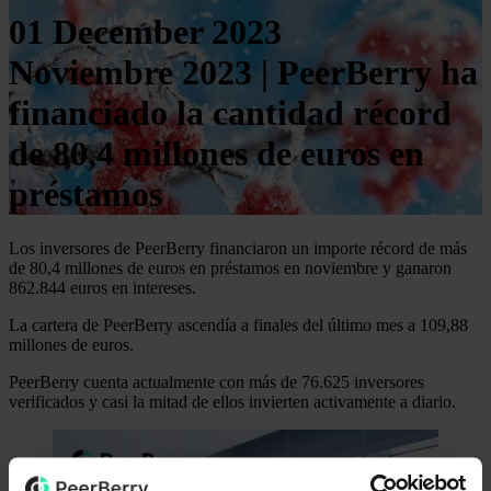
01 December 2023
Noviembre 2023 | PeerBerry ha
financiado la cantidad récord
de 80,4 millones de euros en
préstamos
Los inversores de PeerBerry financiaron un importe récord de más
de 80,4 millones de euros en préstamos en noviembre y ganaron
862.844 euros en intereses.
La cartera de PeerBerry ascendía a finales del último mes a 109,88
millones de euros.
PeerBerry cuenta actualmente con más de 76.625 inversores
verificados y casi la mitad de ellos invierten activamente a diario.