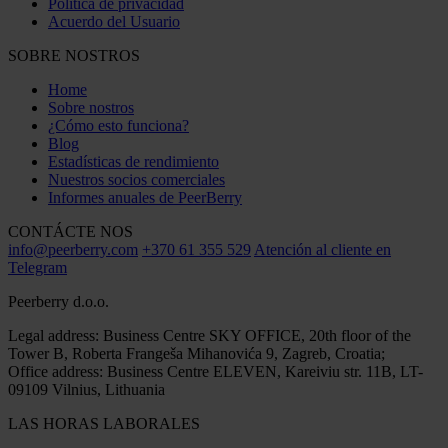
Política de privacidad
Acuerdo del Usuario
SOBRE NOSTROS
Home
Sobre nostros
¿Cómo esto funciona?
Blog
Estadísticas de rendimiento
Nuestros socios comerciales
Informes anuales de PeerBerry
CONTÁCTE NOS
info@peerberry.com
+370 61 355 529
Atención al cliente en
Telegram
Peerberry d.o.o.
Legal address: Business Centre SKY OFFICE, 20th floor of the
Tower B, Roberta Frangeša Mihanovića 9, Zagreb, Croatia;
Office address: Business Centre ELEVEN, Kareiviu str. 11B, LT-
09109 Vilnius, Lithuania
LAS HORAS LABORALES