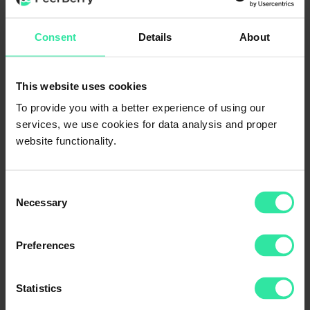
Consent
Details
About
This website uses cookies
To provide you with a better experience of using our
services, we use cookies for data analysis and proper
website functionality.
Desde la creación de PeerBerry, los inversores han financiado 2.239
Consent
millones de euros en préstamos y ganado 27,39 millones de euros en
Necessary
Selection
intereses.
Preferences
Categories
Aplicación
Statistics
Estadística
Los originadores