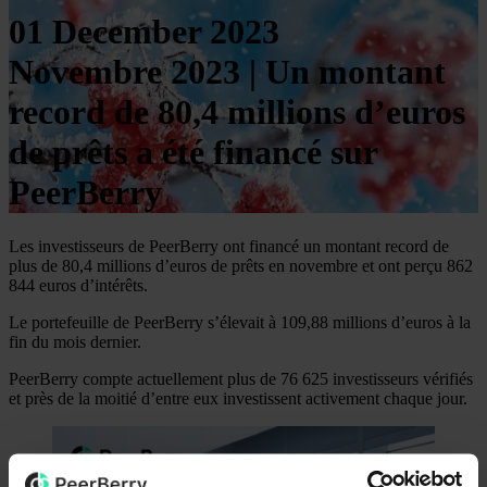
01 December 2023
Novembre 2023 | Un montant
record de 80,4 millions d’euros
de prêts a été financé sur
PeerBerry
Les investisseurs de PeerBerry ont financé un montant record de
plus de 80,4 millions d’euros de prêts en novembre et ont perçu 862
844 euros d’intérêts.
Le portefeuille de PeerBerry s’élevait à 109,88 millions d’euros à la
fin du mois dernier.
PeerBerry compte actuellement plus de 76 625 investisseurs vérifiés
et près de la moitié d’entre eux investissent activement chaque jour.