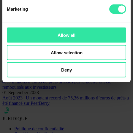
Sociétés de prêt
Marketing
Statistiques
Contact pour les questions liées à la communication
Rita Simanavičiūtė
Responsable Marketing et Communication
Allow all
rita@peerberry.com
Related articles
Allow selection
23 January 2024
Lithome a remboursé aux investisseurs un prêt de 1 million d’EUR
Deny
et payé 93 658 EUR d’intérêts
15 May 2024
47,9 millions d’euros de prêts affectés par la guerre ont été
remboursés aux investisseurs
01 September 2023
Août 2023 | Un montant record de 75,36 millions d’euros de prêts a
été financé sur PeerBerry
JURIDIQUE
Politique de confidentialité