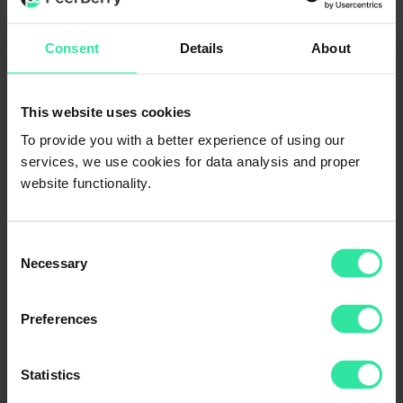
Consent
Details
About
This website uses cookies
To provide you with a better experience of using our
services, we use cookies for data analysis and proper
website functionality.
Depuis la création de PeerBerry, les investisseurs ont financé 2,24
Consent
milliards d’euros de prêts et perçu 27,39 millions d’euros d’intérêts.
Necessary
Selection
Categories
Preferences
Actualités
Application mobile
Non classifié(e)
Statistics
Perspectives
Sécurité