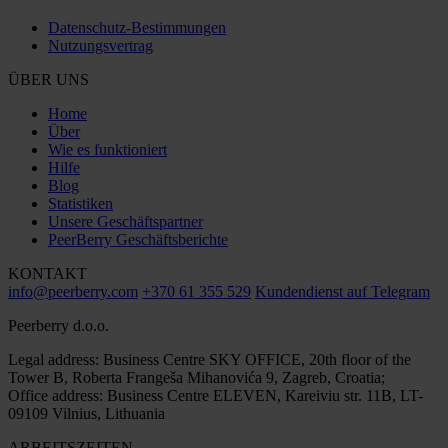
Datenschutz-Bestimmungen
Nutzungsvertrag
ÜBER UNS
Home
Über
Wie es funktioniert
Hilfe
Blog
Statistiken
Unsere Geschäftspartner
PeerBerry Geschäftsberichte
KONTAKT
info@peerberry.com
+370 61 355 529
Kundendienst auf Telegram
Peerberry d.o.o.
Legal address: Business Centre SKY OFFICE, 20th floor of the
Tower B, Roberta Frangeša Mihanovića 9, Zagreb, Croatia;
Office address: Business Centre ELEVEN, Kareiviu str. 11B, LT-
09109 Vilnius, Lithuania
ARBEITSZEITEN