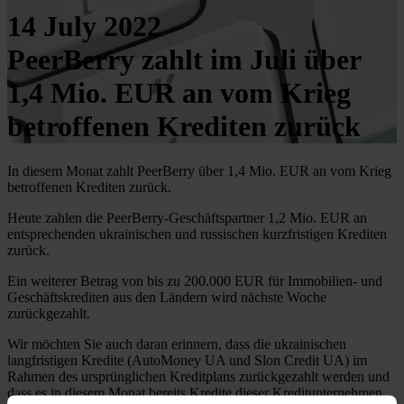
14 July 2022
PeerBerry zahlt im Juli über
1,4 Mio. EUR an vom Krieg
betroffenen Krediten zurück
In diesem Monat zahlt PeerBerry über 1,4 Mio. EUR an vom Krieg
betroffenen Krediten zurück.
Heute zahlen die PeerBerry-Geschäftspartner 1,2 Mio. EUR an
entsprechenden ukrainischen und russischen kurzfristigen Krediten
zurück.
Ein weiterer Betrag von bis zu 200.000 EUR für Immobilien- und
Geschäftskrediten aus den Ländern wird nächste Woche
zurückgezahlt.
Wir möchten Sie auch daran erinnern, dass die ukrainischen
langfristigen Kredite (AutoMoney UA und Slon Credit UA) im
Rahmen des ursprünglichen Kreditplans zurückgezahlt werden und
dass es in diesem Monat bereits Kredite dieser Kreditunternehmen