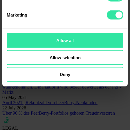
App
Darlehensgeber
Einblicke
Marketing
Nachrichten
Sicherheit
Statistiken
Kontakt für Kommunikationsfragen
Allow all
Rita Simanavičiūtė
Leitung Marketing & Kommunikation
rita@peerberry.com
Allow selection
Related articles
Deny
07 October 2020
Die Marke PeerBerry wird als sehr zuverlässig und stabil
wahrgenommen. Die Plattform wird besser bewertet als der P2P-
Markt
05 May 2021
April 2021 | Rekordzahl von PeerBerry-Neukunden
22 July 2026
Über 90 % des PeerBerry-Portfolios gehören Treueinvestoren
LEGAL