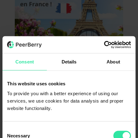
Die Gemeinschaft der PeerBerry-Investoren aus Frankreich ist in
den letzten Jahren stark gewachsen. Französische Investoren
machen 12 % der Investoren aus, die aktiv über die PeerBerry-
Consent
Details
About
Plattform investieren. Gemessen an der Zahl der aktiven Investoren
belegt Frankreich nun Platz zwei unter den Top 10. Deutschland hat
seit der PeerBerry-Gründung die Spitzenposition inne und Spanien
ist vom zweiten auf den dritten Platz verdrängt worden.
This website uses cookies
To provide you with a better experience of using our
services, we use cookies for data analysis and proper
website functionality.
Consent
Necessary
Selection