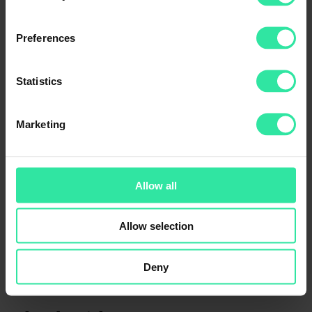
Preferences
Derzeit ist PeerBerry für internationale Investoren in vier Sprachen
verfügbar: Englisch, Deutsch, Spanisch und Französisch.
Statistics
PeerBerry hat über 67.000 verifizierte Investoren aus mehr als 100
Ländern, von denen 46 % aktiv auf der Plattform investieren.
Marketing
Categories
App
Darlehensgeber
Allow all
Einblicke
Nachrichten
Sicherheit
Allow selection
Statistiken
Kontakt für Kommunikationsfragen
Rita Simanavičiūtė
Deny
Leitung Marketing & Kommunikation
rita@peerberry.com