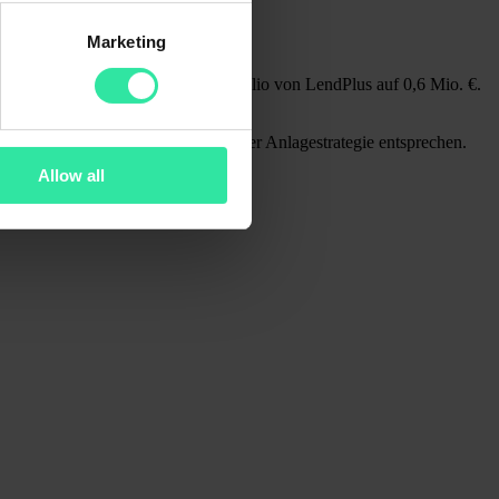
Marketing
Bis heute beläuft sich das Portfolio von LendPlus auf 0,6 Mio. €.
folio auf, falls diese Kredite Ihrer Anlagestrategie entsprechen.
Allow all