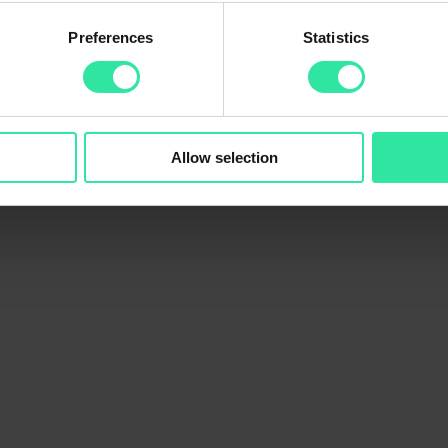
Preferences
Statistics
 Name Lendplus Technology (Pty) Ltd) wurde im Juni 2023 gegründet. 
 Die Webseite des Unternehmens:
https://lendplus.co.za/
.
y-Plattform verfügbar. Nehmen Sie LendPlus ZA in Ihr Auto-Invest-Port
Allow selection