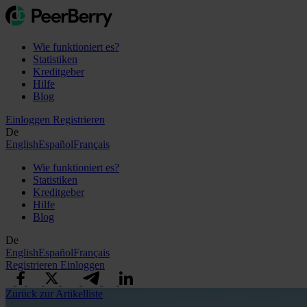
Wie funktioniert es?
Statistiken
Kreditgeber
Hilfe
Blog
Einloggen
Registrieren
De
English
Español
Français
Wie funktioniert es?
Statistiken
Kreditgeber
Hilfe
Blog
De
English
Español
Français
Registrieren
Einloggen
Zurück zur Artikelliste