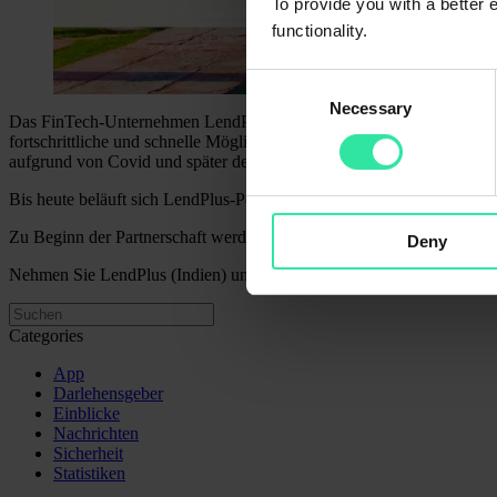
To provide you with a better
functionality.
Consent
Necessary
Selection
Das FinTech-Unternehmen LendPlus (rechtlicher Name: “Aventus Techn
fortschrittliche und schnelle Möglichkeit bietet, einen Kredit zu 
aufgrund von Covid und später des Ukrainekrieges verschoben.
Bis heute beläuft sich LendPlus-Portfolio auf 0,5 Mio. EUR. Bei Lend
Zu Beginn der Partnerschaft werden die Kredite von LendPlus (Indien
Deny
Nehmen Sie LendPlus (Indien) unbedingt in Ihre Auto-Invest-Strategien
Categories
App
Darlehensgeber
Einblicke
Nachrichten
Sicherheit
Statistiken