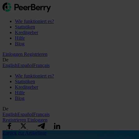
Wie funktioniert es?
Statistiken
Kreditgeber
Hilfe
Blog
Einloggen
Registrieren
De
English
Español
Français
Wie funktioniert es?
Statistiken
Kreditgeber
Hilfe
Blog
De
English
Español
Français
Registrieren
Einloggen
Zurück zur Artikelliste