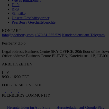
Wie es funktioniert
Hilfe
Blog
Statistiken
Unsere Geschäftspartner
PeerBerry Geschäftsberichte
KONTAKT
info@peerberry.com
+370 61 355 529
Kundendienst auf Telegram
Peerberry d.o.o.
Legal address: Business Centre SKY OFFICE, 20th floor of the Towe
Office address: Business Centre ELEVEN, Kareiviu str. 11B, LT-0910
ARBEITSZEITEN
I - V
8:00 - 16:00 CET
FOLGEN SIE UNS AUF
PEERBERRY COMMUNITY
Herunterladen im App Store
Herunterladen auf Google Play