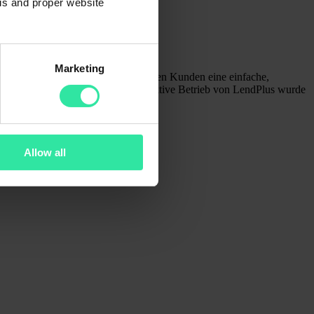
sis and proper website
Marketing
Aventus Group in Indien, das lokalen Kunden eine einfache,
e 2022 mit der Kreditvergabe. Der aktive Betrieb von LendPlus wurde
des Unternehmens:
https://lendplus.in/
.
ry-Plattform verfügbar sein.
Allow all