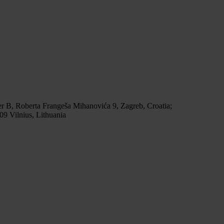
r B, Roberta Frangeša Mihanovića 9, Zagreb, Croatia;
9 Vilnius, Lithuania