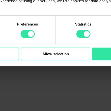
 experience of using our services, we use cookies for data analy
Preferences
Statistics
ology India Private Limited”) ist ein Online-Kreditunternehmen der 
erhalten. Das Unternehmen wurde Anfang 2021 gegründet und begann End
Plus in Indien sind derzeit 29 Mitarbeiter beschäftigt. Die Webseite 
) zweimal wöchentlich und später dreimal wöchentlich auf der PeerBer
Allow selection
 auf, falls diese Kredite Ihrer Anlagestrategie entsprechen.