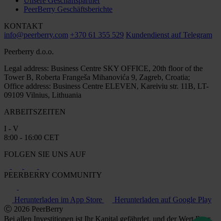
Unsere Geschäftspartner
PeerBerry Geschäftsberichte
KONTAKT
info@peerberry.com
+370 61 355 529
Kundendienst auf Telegram
Peerberry d.o.o.
Legal address: Business Centre SKY OFFICE, 20th floor of the
Tower B, Roberta Frangeša Mihanovića 9, Zagreb, Croatia;
Office address: Business Centre ELEVEN, Kareiviu str. 11B, LT-
09109 Vilnius, Lithuania
ARBEITSZEITEN
I - V
8:00 - 16:00 CET
FOLGEN SIE UNS AUF
PEERBERRY COMMUNITY
Herunterladen im App Store
Herunterladen auf Google Play
Ⓒ 2026 PeerBerry
Bei allen Investitionen ist Ihr Kapital gefährdet, und der Wert Ihrer