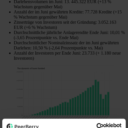
Darlehensvolumen im Juni: 13. 445.322 EUR (+13 %
Wachstum gegenüber Mai)
Anzahl der im Juni gewährten Kredite: 77.728 Kredite (+15
% Wachstum gegenüber Mai)
Zinserträge von Investoren seit der Gründung: 3.052.163
EUR (+6 % Wachstum)
Durchschnittliche jährliche Anlagerendite Ende Juni: 10,01 %
(-3,65 Prozentpunkte vs. Ende Mai)
Durchschnittlicher Nominalzinssatz der im Juni gewährten
Darlehen: 10,50 % (-2,64 Prozentpunkte vs. Mai)
Anzahl der Investoren per Ende Juni: 23.733 (+ 1.180 neue
Investoren)
Der Juni brachte neue Herausforderungen für die Plattform. Die