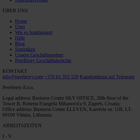
ÜBER UNS
Home
Über
Wie es funktioniert
Hilfe
Blog
Statistiken
Unsere Geschäftspartner
PeerBerry Geschäftsberichte
KONTAKT
info@peerberry.com
+370 61 355 529
Kundendienst auf Telegram
Peerberry d.o.o.
Legal address: Business Centre SKY OFFICE, 20th floor of the
Tower B, Roberta Frangeša Mihanovića 9, Zagreb, Croatia;
Office address: Business Centre ELEVEN, Kareiviu str. 11B, LT-
09109 Vilnius, Lithuania
ARBEITSZEITEN
I - V