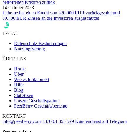
betroffenen Krediten zurück
14 October 2023
Lithome hat einen Kredit von 320.000 EUR zurückgezahlt und
30.406 EUR Zinsen an die Investoren ausgeschüttet
LEGAL
Datenschutz-Bestimmungen
Nutzungsvertrag
ÜBER UNS
Home
Über
Wie es funktioniert
Hilfe
Blog
Statistiken
Unsere Geschäftspartner
PeerBerry Geschäftsberichte
KONTAKT
info@peerberry.com
+370 61 355 529
Kundendienst auf Telegram
Peerberry d.o.o.