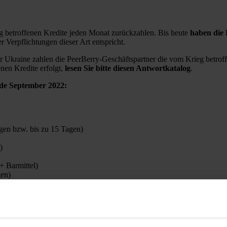
eg betroffenen Kredite jeden Monat zurückzahlen. Bis heute
haben die 
er Verpflichtungen dieser Art entspricht.
r Ukraine zahlen die PeerBerry-Geschäftspartner die vom Krieg betr
nen Kredite erfolgt,
lesen Sie bitte diesen Antwortkatalog
.
de September 2022:
gen bzw. bis zu 15 Tagen)
t)
 + Barmittel)
ngen)
en bzw. bis zu 15 Tagen)