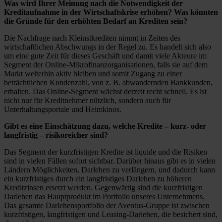
Was wird Ihrer Meinung nach die Notwendigkeit der
Kreditaufnahme in der Wirtschaftskrise erhöhen? Was könnten
die Gründe für den erhöhten Bedarf an Krediten sein?
Die Nachfrage nach Kleinstkrediten nimmt in Zeiten des
wirtschaftlichen Abschwungs in der Regel zu. Es handelt sich also
um eine gute Zeit für dieses Geschäft und damit viele Akteure im
Segment der Online-Mikrofinanzorganisationen, falls sie auf dem
Markt weiterhin aktiv bleiben und somit Zugang zu einer
beträchtlichen Kundenzahl, von z. B. abwandernden Bankkunden,
erhalten. Das Online-Segment wächst derzeit recht schnell. Es ist
nicht nur für Kreditnehmer nützlich, sondern auch für
Unterhaltungsportale und Heimkinos.
Gibt es eine Einschätzung dazu, welche Kredite – kurz- oder
langfristig – risikoreicher sind?
Das Segment der kurzfristigen Kredite ist liquide und die Risiken
sind in vielen Fällen sofort sichtbar. Darüber hinaus gibt es in vielen
Ländern Möglichkeiten, Darlehen zu verlängern, und dadurch kann
ein kurzfristiges durch ein langfristiges Darlehen zu höheren
Kreditzinsen ersetzt werden. Gegenwärtig sind die kurzfristigen
Darlehen das Hauptprodukt im Portfolio unseres Unternehmens.
Das gesamte Darlehensportfolio der Aventus-Gruppe ist zwischen
kurzfristigen, langfristigen und Leasing-Darlehen, die besichert sind,