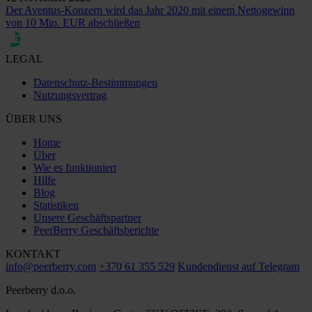
Der Aventus-Konzern wird das Jahr 2020 mit einem Nettogewinn
von 10 Mio. EUR abschließen
LEGAL
Datenschutz-Bestimmungen
Nutzungsvertrag
ÜBER UNS
Home
Über
Wie es funktioniert
Hilfe
Blog
Statistiken
Unsere Geschäftspartner
PeerBerry Geschäftsberichte
KONTAKT
info@peerberry.com
+370 61 355 529
Kundendienst auf Telegram
Peerberry d.o.o.