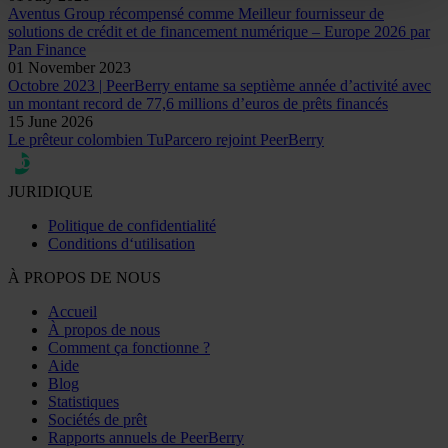
Aventus Group récompensé comme Meilleur fournisseur de
solutions de crédit et de financement numérique – Europe 2026 par
Pan Finance
01 November 2023
Octobre 2023 | PeerBerry entame sa septième année d’activité avec
un montant record de 77,6 millions d’euros de prêts financés
15 June 2026
Le prêteur colombien TuParcero rejoint PeerBerry
JURIDIQUE
Politique de confidentialité
Conditions d‘utilisation
À PROPOS DE NOUS
Accueil
À propos de nous
Comment ça fonctionne ?
Aide
Blog
Statistiques
Sociétés de prêt
Rapports annuels de PeerBerry