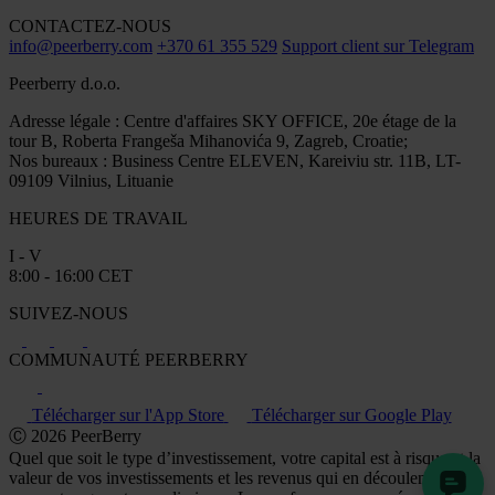
CONTACTEZ-NOUS
info@peerberry.com
+370 61 355 529
Support client sur Telegram
Peerberry d.o.o.
Adresse légale : Centre d'affaires SKY OFFICE, 20e étage de la
tour B, Roberta Frangeša Mihanovića 9, Zagreb, Croatie;
Nos bureaux : Business Centre ELEVEN, Kareiviu str. 11B, LT-
09109 Vilnius, Lituanie
HEURES DE TRAVAIL
I - V
8:00 - 16:00 CET
SUIVEZ-NOUS
COMMUNAUTÉ PEERBERRY
Télécharger sur l'App Store
Télécharger sur Google Play
Ⓒ 2026 PeerBerry
Quel que soit le type d’investissement, votre capital est à risque et la
valeur de vos investissements et les revenus qui en découlent