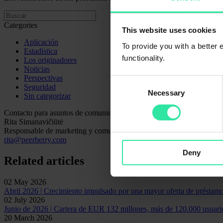
Categories
This website uses cookies
Aplicación
To provide you with a better
Estadística
functionality.
Los originadores
Noticias
Perspectivas
Consent
Seguridad
Necessary
Selection
Sin categorizar
Contacto para asuntos de comunicación
Rita Simanavičiūtė
Responsable de marketing y comunicaciones
rita@peerberry.com
Deny
Related articles
02 May 2026
Abril 2026 | Crecimiento impulsado por una mayor oferta de préstam
02 July 2026
Junio de 2026 | Cartera de EUR 132 millones, más de 120.000 usuario
20 March 2026