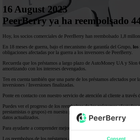
16 August 2023
PeerBerry ya ha reembolsado 44,
Hoy, los socios comerciales de PeerBerry han reembolsado 1,8 millone
En 18 meses de guerra, bajo el mecanismo de garantía del Grupo,
los
obligaciones afectadas por la guerra a los inversores de PeerBerry.
Recuerda que los préstamos a largo plazo de AutoMoney UA y Slon Cre
amortizando con los intereses devengados.
Ten en cuenta también que una parte de los préstamos afectados por l
inversiones / Inversiones finalizadas.
Ponte en contacto con nuestro servicio de atención al cliente a través
Puedes ver el progreso de los reembolsos de los préstamos afectados po
prestamistas o grupos) en nuestra página de “
Estadísticas
” en nuestra
datos actualizados.
Para ayudarte a comprender mejor cómo se realizan los reembolsos de 
Consent
Los reembolsos de los préstamos afectados por la guerra se realizan