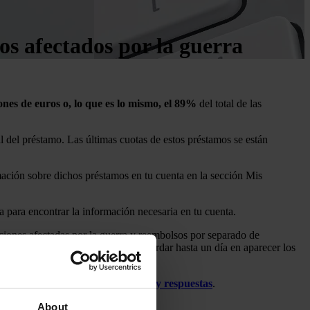
s afectados por la guerra
ones de euros o, lo que es lo mismo, el 89%
del total de las
del préstamo. Las últimas cuotas de estos préstamos se están
mación sobre dichos préstamos en tu cuenta en la sección Mis
a para encontrar la información necesaria en tu cuenta.
aciones afectadas por la guerra y reembolsos por separado de
actualiza instantáneamente; puede tardar hasta un día en aparecer los
que necesitas, lee estas
preguntas y respuestas
.
About