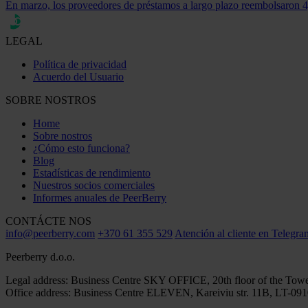
En marzo, los proveedores de préstamos a largo plazo reembolsaron 4,1
LEGAL
Política de privacidad
Acuerdo del Usuario
SOBRE NOSTROS
Home
Sobre nostros
¿Cómo esto funciona?
Blog
Estadísticas de rendimiento
Nuestros socios comerciales
Informes anuales de PeerBerry
CONTÁCTE NOS
info@peerberry.com
+370 61 355 529
Atención al cliente en Telegra
Peerberry d.o.o.
Legal address: Business Centre SKY OFFICE, 20th floor of the Towe
Office address: Business Centre ELEVEN, Kareiviu str. 11B, LT-0910