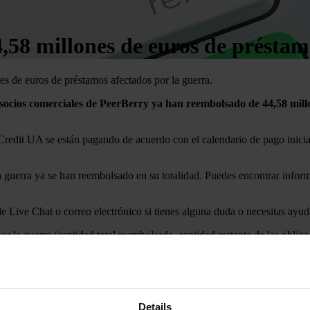
58 millones de euros de préstamo
s de euros de préstamos afectados por la guerra.
 socios comerciales de PeerBerry ya han reembolsado de
44,58 mill
dit UA se están pagando de acuerdo con el calendario de pago inicial 
a guerra ya se han reembolsado en su totalidad. Puedes encontrar infor
 de Live Chat o correo electrónico si tienes alguna duda o necesitas ayud
r la guerra (cantidad total reembolsada, cantidad restante de las oblig
 web. Ten en cuenta que la información en la página Estadísticas no se 
los préstamos afectados por la guerra y dónde encontrar la información 
Details
 mensualmente a mediados de mes.