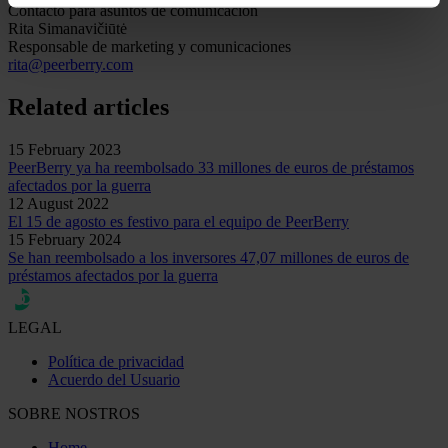
Contacto para asuntos de comunicación
Rita Simanavičiūtė
Responsable de marketing y comunicaciones
rita@peerberry.com
Related articles
15 February 2023
PeerBerry ya ha reembolsado 33 millones de euros de préstamos
afectados por la guerra
12 August 2022
El 15 de agosto es festivo para el equipo de PeerBerry
15 February 2024
Se han reembolsado a los inversores 47,07 millones de euros de
préstamos afectados por la guerra
LEGAL
Política de privacidad
Acuerdo del Usuario
SOBRE NOSTROS
Home