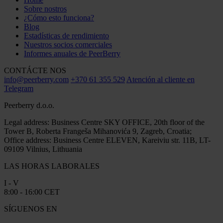
Sobre nostros
¿Cómo esto funciona?
Blog
Estadísticas de rendimiento
Nuestros socios comerciales
Informes anuales de PeerBerry
CONTÁCTE NOS
info@peerberry.com
+370 61 355 529
Atención al cliente en
Telegram
Peerberry d.o.o.
Legal address: Business Centre SKY OFFICE, 20th floor of the
Tower B, Roberta Frangeša Mihanovića 9, Zagreb, Croatia;
Office address: Business Centre ELEVEN, Kareiviu str. 11B, LT-
09109 Vilnius, Lithuania
LAS HORAS LABORALES
I - V
8:00 - 16:00 CET
SÍGUENOS EN