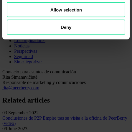
aplicación móvil de PeerBerry, a finales de este año.
Allow selection
Categories
Deny
Aplicación
Estadística
Los originadores
Noticias
Perspectivas
Seguridad
Sin categorizar
Contacto para asuntos de comunicación
Rita Simanavičiūtė
Responsable de marketing y comunicaciones
rita@peerberry.com
Related articles
03 September 2022
Conclusiones de P2P Empire tras su visita a la oficina de PeerBerry
(video)
09 June 2023