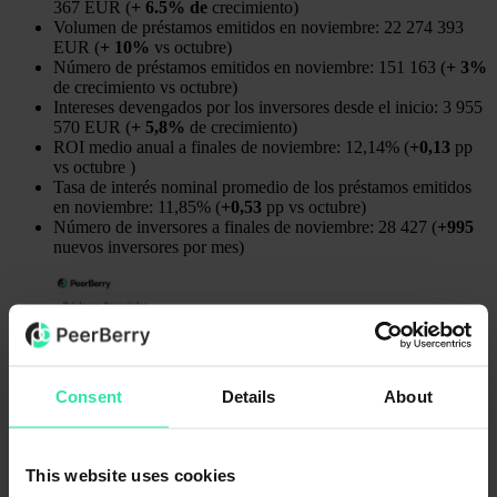
367 EUR (
+ 6.5% de
crecimiento)
Volumen de préstamos emitidos en noviembre: 22 274 393
EUR (
+ 10%
vs octubre)
Número de préstamos emitidos en noviembre: 151 163 (
+ 3%
de crecimiento vs octubre)
Intereses devengados por los inversores desde el inicio: 3 955
570 EUR (
+ 5,8%
de crecimiento)
ROI medio anual a finales de noviembre: 12,14% (
+0,13
pp
vs octubre )
Tasa de interés nominal promedio de los préstamos emitidos
en noviembre: 11,85% (
+0,53
pp vs octubre)
Número de inversores a finales de noviembre: 28 427 (
+995
nuevos inversores por mes)
Consent
Details
About
This website uses cookies