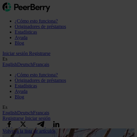
¿Cómo esto funciona?
Originadores de préstamos
Estadísticas
Ayuda
Blog
Iniciar sesión
Registrarse
Es
English
Deutsch
Français
¿Cómo esto funciona?
Originadores de préstamos
Estadísticas
Ayuda
Blog
Es
English
Deutsch
Français
Registrarse
Iniciar sesión
Volver a la lista de artículos