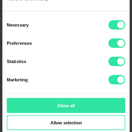
Consent
Necessary
Selection
Preferences
Statistics
En octubre, los socios comerciales de PeerBerry reembolsaron más
Marketing
de 1 ,8 millones euros de préstamos afectados por la guerra. Hasta la
fecha,
los socios de PeerBerry ya han cubierto el 50 % de las
obligaciones afectadas por la guerra
con los inversores.
PeerBerry procesará el próximo reembolso de los préstamos
Allow all
afectados por la guerra a mediados de noviembre.
Allow selection
Categories