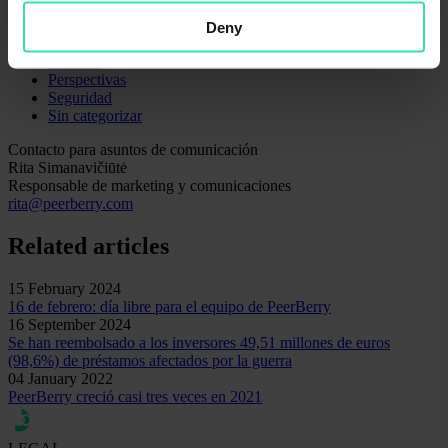
Aplicación
Estadística
Deny
Los originadores
Noticias
Perspectivas
Seguridad
Sin categorizar
Contacto para asuntos de comunicación
Rita Simanavičiūtė
Responsable de marketing y comunicaciones
rita@peerberry.com
Related articles
15 February 2024
16 de febrero: día libre para el equipo de PeerBerry
16 September 2024
Se han reembolsado a los inversores 49,51 millones de euros
(98,6%) de préstamos afectados por la guerra
04 January 2022
PeerBerry creció casi tres veces en 2021