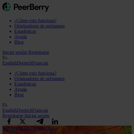
¿Cómo esto funciona?
Originadores de préstamos
Estadísticas
Ayuda
Blog
Iniciar sesión
Registrarse
Es
English
Deutsch
Français
¿Cómo esto funciona?
Originadores de préstamos
Estadísticas
Ayuda
Blog
Es
English
Deutsch
Français
Registrarse
Iniciar sesión
Volver a la lista de artículos