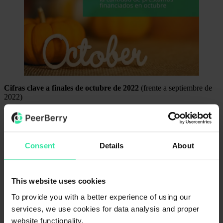
Cifras clave a finales de octubre de 2022
(frente a septiembre de
2022)
Cartera total de PeerBerry a finales de octubre: 96 983 816
EUR (+1,6 % ↑)
Total de préstamos financiados (acumulado desde el inicio): 1
397 019 694 EUR ( +3,5% ↑)
Consent
Details
About
Volumen de préstamos financiados en octubre: 46 489 628
EUR (+3,6% ↑)
Intereses ganados por los inversores desde el inicio: 16 397
431 EUR (+4% ↑)
This website uses cookies
Intereses pagados a los inversores en Octubre: 622 422 EUR
ROI medio anual en octubre: 11,09 % (sin intereses de
To provide you with a better experience of using our
programa de fidelidad)
services, we use cookies for data analysis and proper
Número de inversores verificados a finales de octubre: 61 174
website functionality.
(+1 140 ↑)