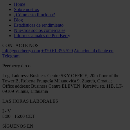
Home
Sobre nostros
¿Cómo esto funciona?
Blog
Estadísticas de rendimiento
Nuestros socios comerciales
Informes anuales de PeerBerry
CONTÁCTE NOS
info@peerberry.com
+370 61 355 529
Atención al cliente en
Telegram
Peerberry d.o.o.
Legal address: Business Centre SKY OFFICE, 20th floor of the
Tower B, Roberta Frangeša Mihanovića 9, Zagreb, Croatia;
Office address: Business Centre ELEVEN, Kareiviu str. 11B, LT-
09109 Vilnius, Lithuania
LAS HORAS LABORALES
I - V
8:00 - 16:00 CET
SÍGUENOS EN