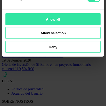
Contacto para asuntos de comunicación
Rita Simanavičiūtė
Responsable de marketing y comunicaciones
rita@peerberry.com
Allow all
Related articles
Allow selection
03 September 2025
Agosto de 2025 | Aumento de préstamos a largo plazo
Deny
18 November 2024
Litelektra reembolsó un préstamo de 675.000 de euros, pagando
64.655 euros de intereses a los inversores
19 September 2020
Oferta de inversión de SI Baltic en un proyecto inmobiliario
comercial | 9,5% ROI
LEGAL
Política de privacidad
Acuerdo del Usuario
SOBRE NOSTROS