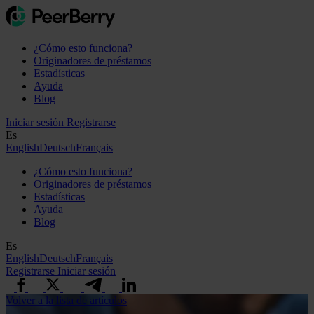
¿Cómo esto funciona?
Originadores de préstamos
Estadísticas
Ayuda
Blog
Iniciar sesión
Registrarse
Es
English
Deutsch
Français
¿Cómo esto funciona?
Originadores de préstamos
Estadísticas
Ayuda
Blog
Es
English
Deutsch
Français
Registrarse
Iniciar sesión
Volver a la lista de artículos