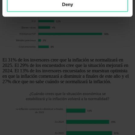
Deny
El 31% de los inversores cree que la inflación se normalizará en
2025. El 29% de los encuestados cree que la situación mejorará en
2024. El 13% de los inversores encuestados se muestran optimista
en que la inflación comenzará a disminuir a finales de este año y el
27% dice que no sabe cuándo se normalizará la inflación.