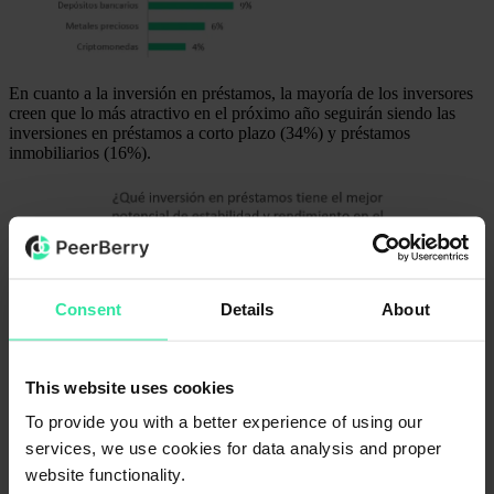
En cuanto a la inversión en préstamos, la mayoría de los inversores
creen que lo más atractivo en el próximo año seguirán siendo las
inversiones en préstamos a corto plazo (34%) y préstamos
inmobiliarios (16%).
Consent
Details
About
This website uses cookies
To provide you with a better experience of using our
La mayoría de los inversores indican que experimentaron pérdidas
services, we use cookies for data analysis and proper
este año al invertir en acciones (21%), préstamos P2P (18%) y
website functionality.
criptomonedas (15%). Algunos inversores expresaron su decepción