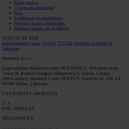
Sobre nostros
¿Cómo esto funciona?
Blog
Estadísticas de rendimiento
Nuestros socios comerciales
Informes anuales de PeerBerry
CONTÁCTE NOS
info@peerberry.com
+370 61 355 529
Atención al cliente en
Telegram
Peerberry d.o.o.
Legal address: Business Centre SKY OFFICE, 20th floor of the
Tower B, Roberta Frangeša Mihanovića 9, Zagreb, Croatia;
Office address: Business Centre ELEVEN, Kareiviu str. 11B, LT-
09109 Vilnius, Lithuania
LAS HORAS LABORALES
I - V
8:00 - 16:00 CET
SÍGUENOS EN