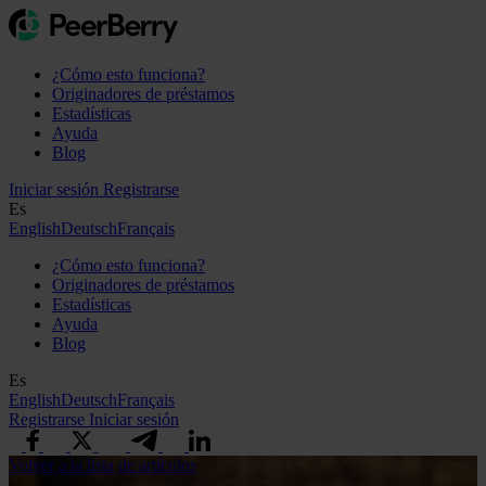
¿Cómo esto funciona?
Originadores de préstamos
Estadísticas
Ayuda
Blog
Iniciar sesión
Registrarse
Es
English
Deutsch
Français
¿Cómo esto funciona?
Originadores de préstamos
Estadísticas
Ayuda
Blog
Es
English
Deutsch
Français
Registrarse
Iniciar sesión
Volver a la lista de artículos