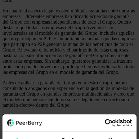
corto.
En cuanto al aspecto legal, existen múltiples garantías entre nuestras
empresas – diferentes empresas han firmado acuerdos de garantía
del Grupo con empresas independientes de todo el Grupo. Quiero
destacar que todas las empresas del Grupo Aventus están
involucradas en el modelo de garantía del Grupo, incluidas aquellas
que no participan en P2P. Es importante mencionar que las empresas
que participan en P2P generan la mitad de los beneficios de todo el
Grupo. Al evaluar el beneficio y el patrimonio de estas empresas,
bastaría con suscribir acuerdos de garantía del Grupo únicamente
entre estas empresas. Sin embargo, queremos garantizar la máxima
protección para los inversores, por lo que hemos involucrado a todas
las empresas del Grupo en el modelo de garantía del Grupo.
Antes de aplicar la garantía del Grupo en nuestro Grupo, hemos
consultado a abogados con experiencia en la gestión de modelos de
garantía del Grupo en grandes empresas multinacionales y creo que
el modelo que hemos elegido no solo es legalmente correcto sino
también efectivo dentro del Grupo.
Implementando el modelo de garantía del Grupo, dividimos nuestras
empresas en diferentes niveles de rentabilidad. El papel más
importante en el modelo de garantía del Grupo lo desempeñan las
empresas polacas y ucranianas. Toda empresa relativamente nueva
que participa en P2P tiene contratos de garantía del Grupo con al