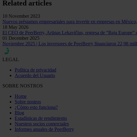
Related articles
10 November 2023
Nuevos préstamos empresariales para invertir en empresas en México
18 May 2026
El CEO de PeerBerry, Arūnas Lekavičius, regresa de “Baja Europe” 
01 December 2025
Noviembre 2025 | Los inversores de PeerBerry financiaron 22,98 mil
LEGAL
Política de privacidad
Acuerdo del Usuario
SOBRE NOSTROS
Home
Sobre nostros
¿Cómo esto funciona?
Blog
Estadísticas de rendimiento
Nuestros socios comerciales
Informes anuales de PeerBerry