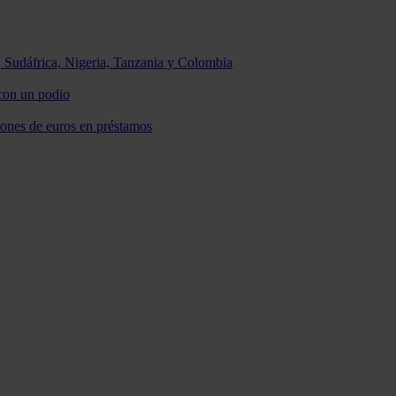
, Sudáfrica, Nigeria, Tanzania y Colombia
con un podio
lones de euros en préstamos