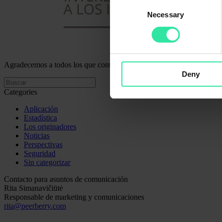
Consent
Necessary
Selection
Agradecemos a todos los que contribuyeron al desarrollo del proyecto
Deny
Categories
Aplicación
Estadística
Los originadores
Noticias
Perspectivas
Seguridad
Sin categorizar
Contacto para asuntos de comunicación
Rita Simanavičiūtė
Responsable de marketing y comunicaciones
rita@peerberry.com