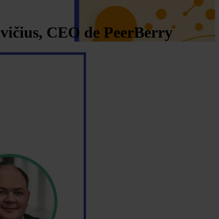
avičius, CEO de PeerBerry