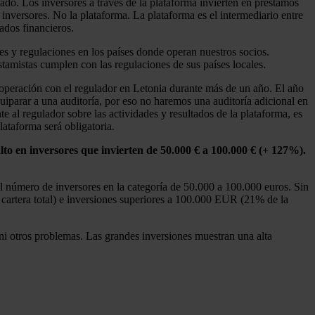
ado. Los inversores a través de la plataforma invierten en préstamos
 inversores. No la plataforma. La plataforma es el intermediario entre
tados financieros.
yes y regulaciones en los países donde operan nuestros socios.
stamistas cumplen con las regulaciones de sus países locales.
ooperación con el regulador en Letonia durante más de un año. El año
uiparar a una auditoría, por eso no haremos una auditoría adicional en
 al regulador sobre las actividades y resultados de la plataforma, es
lataforma será obligatoria.
lto en inversores que invierten de 50.000 € a 100.000 € (+ 127%).
l número de inversores en la categoría de 50.000 a 100.000 euros. Sin
 cartera total) e inversiones superiores a 100.000 EUR (21% de la
ni otros problemas. Las grandes inversiones muestran una alta