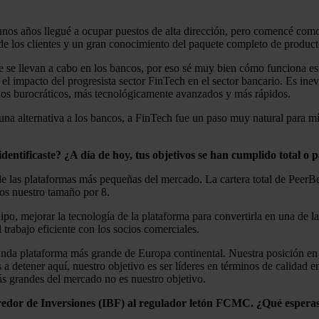
unos años llegué a ocupar puestos de alta dirección, pero comencé como e
e los clientes y un gran conocimiento del paquete completo de producto
e se llevan a cabo en los bancos, por eso sé muy bien cómo funciona es
l impacto del progresista sector FinTech en el sector bancario. Es ine
enos burocráticos, más tecnológicamente avanzados y más rápidos.
una alternativa a los bancos, a FinTech fue un paso muy natural para m
identificaste? ¿A día de hoy, tus objetivos se han cumplido total o 
e las plataformas más pequeñas del mercado. La cartera total de PeerBe
mos nuestro tamaño por 8.
ipo, mejorar la tecnología de la plataforma para convertirla en una de 
l trabajo eficiente con los socios comerciales.
nda plataforma más grande de Europa continental. Nuestra posición en
 detener aquí, nuestro objetivo es ser líderes en términos de calidad e
más grandes del mercado no es nuestro objetivo.
rredor de Inversiones (IBF) al regulador letón FCMC. ¿Qué esperas 