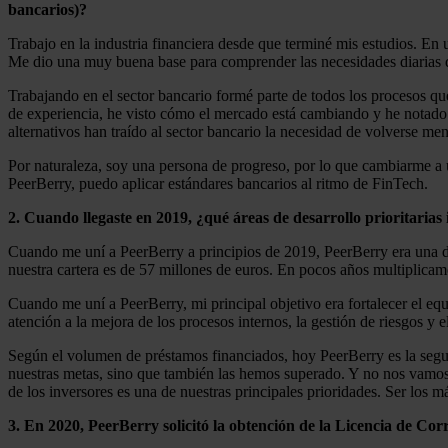
bancarios)?
Trabajo en la industria financiera desde que terminé mis estudios. En 
Me dio una muy buena base para comprender las necesidades diarias d
Trabajando en el sector bancario formé parte de todos los procesos qu
de experiencia, he visto cómo el mercado está cambiando y he notado e
alternativos han traído al sector bancario la necesidad de volverse m
Por naturaleza, soy una persona de progreso, por lo que cambiarme a 
PeerBerry, puedo aplicar estándares bancarios al ritmo de FinTech.
2. Cuando llegaste en 2019, ¿qué áreas de desarrollo prioritarias 
Cuando me uní a PeerBerry a principios de 2019, PeerBerry era una d
nuestra cartera es de 57 millones de euros. En pocos años multiplica
Cuando me uní a PeerBerry, mi principal objetivo era fortalecer el equ
atención a la mejora de los procesos internos, la gestión de riesgos y e
Según el volumen de préstamos financiados, hoy PeerBerry es la segu
nuestras metas, sino que también las hemos superado. Y no nos vamos a
de los inversores es una de nuestras principales prioridades. Ser los 
3. En 2020, PeerBerry solicitó la obtención de la Licencia de Co