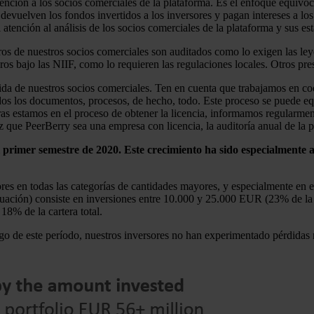
ención a los socios comerciales de la plataforma. Es el enfoque equivoc
devuelven los fondos invertidos a los inversores y pagan intereses a los
l atención al análisis de los socios comerciales de la plataforma y sus es
eros de nuestros socios comerciales son auditados como lo exigen las le
os bajo las NIIF, como lo requieren las regulaciones locales. Otros pre
bida de nuestros socios comerciales. Ten en cuenta que trabajamos en c
odos los documentos, procesos, de hecho, todo. Este proceso se puede eq
s estamos en el proceso de obtener la licencia, informamos regularmente
 que PeerBerry sea una empresa con licencia, la auditoría anual de la p
 primer semestre de 2020. Este crecimiento ha sido especialmente a
res en todas las categorías de cantidades mayores, y especialmente en e
inuación) consiste en inversiones entre 10.000 y 25.000 EUR (23% de la
18% de la cartera total.
go de este período, nuestros inversores no han experimentado pérdidas 