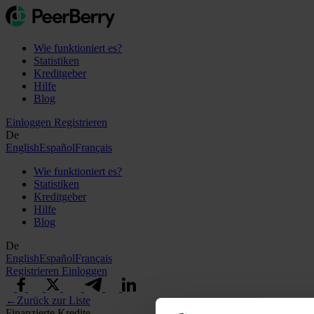
Wie funktioniert es?
Statistiken
Kreditgeber
Hilfe
Blog
Einloggen
Registrieren
De
English
Español
Français
Wie funktioniert es?
Statistiken
Kreditgeber
Hilfe
Blog
De
English
Español
Français
Registrieren
Einloggen
←
Zurück zur Liste
Finanzierte Kredite