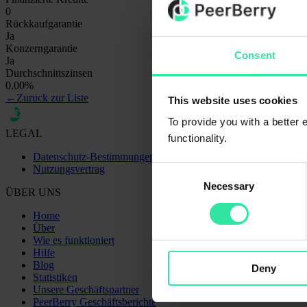
0
Rückkaufgarantie
Ja
Konzerngarantie
Consent
Ja
Durchschnittszinsen
0.00%
←
Zurück zur Liste
This website uses cookies
To provide you with a better
LEGAL
functionality.
Datenschutz-Bestimmungen
Nutzungsvertrag
Consent
Necessary
Selection
ÜBER UNS
Home
Über
Wie es funktioniert
Hilfe
Blog
Deny
Statistiken
Unsere Geschäftspartner
PeerBerry Geschäftsberichte