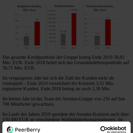
Das gesamte Kreditportfolio der Gruppe betrug Ende 2019 58,82
Mio. EUR. Ende 2018 belief sich das Gesamtdarlehensportfolio auf
30,71 Mio. EUR.
Im vergangenen Jahr hat sich die Zahl der Kunden mehr als
verdoppelt – Ende 2019 verzeichnet der Konzern 3,31 Mio.
registrierte Kunden. Ende 2018 betrug sie noch 1,39 Mio.
Im letzten Jahr ist das Team der Aventus-Gruppe von 250 auf fast
700 Mitarbeiter gewachsen.
Im Laufe des Jahres 2019 spendete der Aventus-Konzern auch über
150.000 EUR an verschiedene Wohltätigkeitsorganisationen, die
sich Kindern widmen, bei denen Krebs und andere schwere
Krankheiten diagnostiziert wurden.