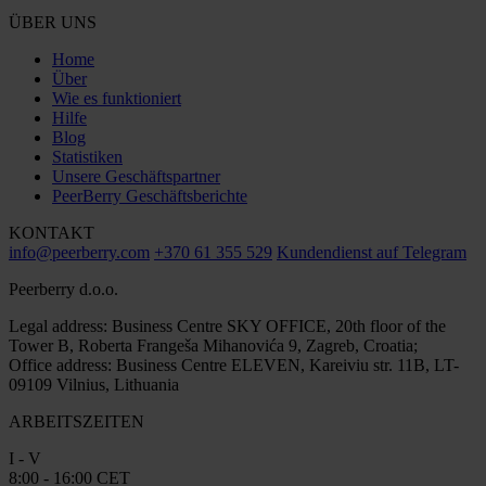
ÜBER UNS
Home
Über
Wie es funktioniert
Hilfe
Blog
Statistiken
Unsere Geschäftspartner
PeerBerry Geschäftsberichte
KONTAKT
info@peerberry.com
+370 61 355 529
Kundendienst auf Telegram
Peerberry d.o.o.
Legal address: Business Centre SKY OFFICE, 20th floor of the
Tower B, Roberta Frangeša Mihanovića 9, Zagreb, Croatia;
Office address: Business Centre ELEVEN, Kareiviu str. 11B, LT-
09109 Vilnius, Lithuania
ARBEITSZEITEN
I - V
8:00 - 16:00 CET