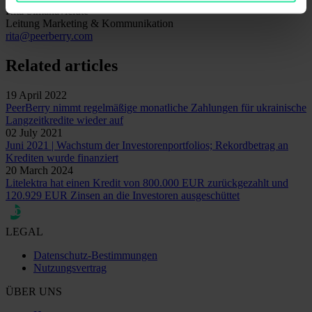
Rita Simanavičiūtė
Leitung Marketing & Kommunikation
rita@peerberry.com
Related articles
19 April 2022
PeerBerry nimmt regelmäßige monatliche Zahlungen für ukrainische
Langzeitkredite wieder auf
02 July 2021
Juni 2021 | Wachstum der Investorenportfolios; Rekordbetrag an
Krediten wurde finanziert
20 March 2024
Litelektra hat einen Kredit von 800.000 EUR zurückgezahlt und
120.929 EUR Zinsen an die Investoren ausgeschüttet
LEGAL
Datenschutz-Bestimmungen
Nutzungsvertrag
ÜBER UNS