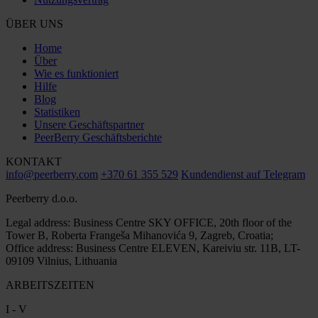
ÜBER UNS
Home
Über
Wie es funktioniert
Hilfe
Blog
Statistiken
Unsere Geschäftspartner
PeerBerry Geschäftsberichte
KONTAKT
info@peerberry.com
+370 61 355 529
Kundendienst auf Telegram
Peerberry d.o.o.
Legal address: Business Centre SKY OFFICE, 20th floor of the
Tower B, Roberta Frangeša Mihanovića 9, Zagreb, Croatia;
Office address: Business Centre ELEVEN, Kareiviu str. 11B, LT-
09109 Vilnius, Lithuania
ARBEITSZEITEN
I - V