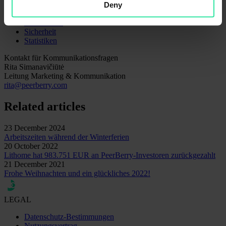
Darlehensgeber
Deny
Einblicke
Nachrichten
Sicherheit
Statistiken
Kontakt für Kommunikationsfragen
Rita Simanavičiūtė
Leitung Marketing & Kommunikation
rita@peerberry.com
Related articles
23 December 2024
Arbeitszeiten während der Winterferien
20 October 2022
Lithome hat 983.751 EUR an PeerBerry-Investoren zurückgezahlt
21 December 2021
Frohe Weihnachten und ein glückliches 2022!
LEGAL
Datenschutz-Bestimmungen
Nutzungsvertrag