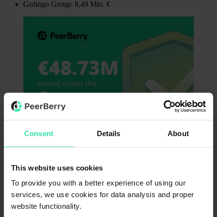
Gofingo Group: 8,49 Mio. €
Consent
Details
About
This website uses cookies
Die restlichen kriegsbetroffenen Verpflichtungen auf der PeerBerry-
Plattform:
To provide you with a better experience of using our
services, we use cookies for data analysis and proper
Die kriegsbetroffenen langfristigen Verpflichtungen der
Aventus Group (AutoMoney und Slon Credit Ukraine)
website functionality.
belaufen sich auf 0,22 Mio. €. Diese Kredite werden