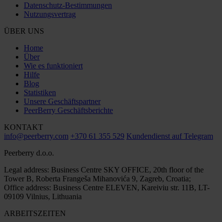
Datenschutz-Bestimmungen
Nutzungsvertrag
ÜBER UNS
Home
Über
Wie es funktioniert
Hilfe
Blog
Statistiken
Unsere Geschäftspartner
PeerBerry Geschäftsberichte
KONTAKT
info@peerberry.com
+370 61 355 529
Kundendienst auf Telegram
Peerberry d.o.o.
Legal address: Business Centre SKY OFFICE, 20th floor of the
Tower B, Roberta Frangeša Mihanovića 9, Zagreb, Croatia;
Office address: Business Centre ELEVEN, Kareiviu str. 11B, LT-
09109 Vilnius, Lithuania
ARBEITSZEITEN