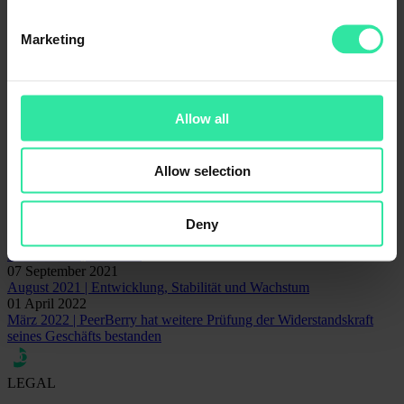
Darlehensgeber
Einblicke
Nachrichten
Marketing
Sicherheit
Statistiken
Kontakt für Kommunikationsfragen
Rita Simanavičiūtė
Allow all
Leitung Marketing & Kommunikation
rita@peerberry.com
Allow selection
Related articles
01 January 2026
Deny
PeerBerry-Investoren erzielten im Jahr 2025 Zinseinnahmen in
Höhe von 10,61 Mio. €
07 September 2021
August 2021 | Entwicklung, Stabilität und Wachstum
01 April 2022
März 2022 | PeerBerry hat weitere Prüfung der Widerstandskraft
seines Geschäfts bestanden
LEGAL