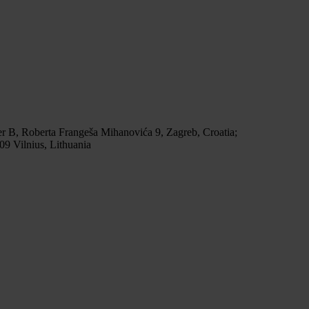
r B, Roberta Frangeša Mihanovića 9, Zagreb, Croatia;
9 Vilnius, Lithuania