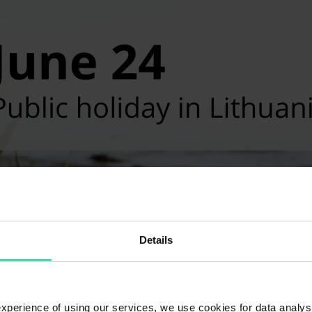
Details
 experience of using our services, we use cookies for data analy