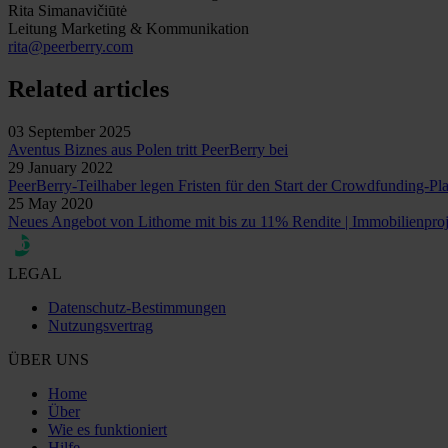
Rita Simanavičiūtė
Leitung Marketing & Kommunikation
rita@peerberry.com
Related articles
03 September 2025
Aventus Biznes aus Polen tritt PeerBerry bei
29 January 2022
PeerBerry-Teilhaber legen Fristen für den Start der Crowdfunding-Pla
25 May 2020
Neues Angebot von Lithome mit bis zu 11% Rendite | Immobilienproj
LEGAL
Datenschutz-Bestimmungen
Nutzungsvertrag
ÜBER UNS
Home
Über
Wie es funktioniert
Hilfe