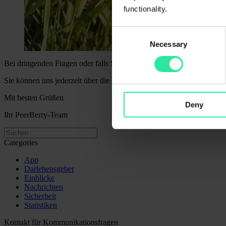
functionality.
Consent
Necessary
Selection
Bei dringenden Fragen oder falls Sie unsere Unterstützung benötigen
Sie können uns jederzeit über die Community-Chats auf
Telegram
un
Mit besten Grüßen
Deny
Ihr PeerBerry-Team
Categories
App
Darlehensgeber
Einblicke
Nachrichten
Sicherheit
Statistiken
Kontakt für Kommunikationsfragen