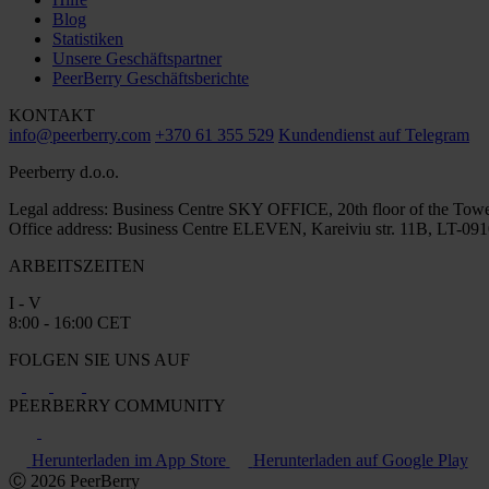
Blog
Statistiken
Unsere Geschäftspartner
PeerBerry Geschäftsberichte
KONTAKT
info@peerberry.com
+370 61 355 529
Kundendienst auf Telegram
Peerberry d.o.o.
Legal address: Business Centre SKY OFFICE, 20th floor of the Towe
Office address: Business Centre ELEVEN, Kareiviu str. 11B, LT-0910
ARBEITSZEITEN
I - V
8:00 - 16:00 CET
FOLGEN SIE UNS AUF
PEERBERRY COMMUNITY
Herunterladen im App Store
Herunterladen auf Google Play
Ⓒ 2026 PeerBerry