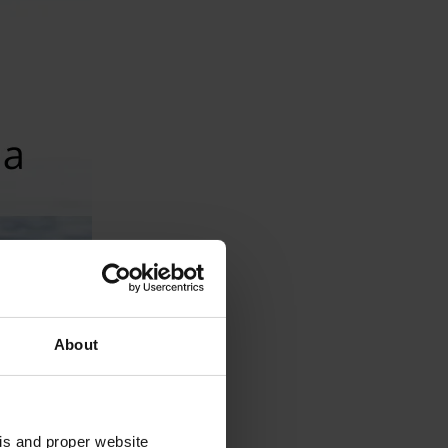
About
sis and proper website