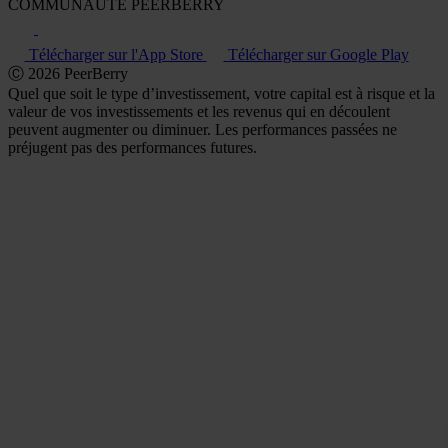
COMMUNAUTÉ PEERBERRY
Télécharger sur l'App Store
Télécharger sur Google Play
Ⓒ 2026 PeerBerry
Quel que soit le type d’investissement, votre capital est à risque et la
valeur de vos investissements et les revenus qui en découlent
peuvent augmenter ou diminuer. Les performances passées ne
préjugent pas des performances futures.