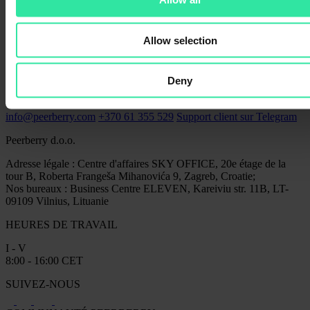
À propos de nous
Comment ça fonctionne ?
Aide
Allow selection
Blog
Statistiques
Sociétés de prêt
Deny
Rapports annuels de PeerBerry
CONTACTEZ-NOUS
info@peerberry.com
+370 61 355 529
Support client sur Telegram
Peerberry d.o.o.
Adresse légale : Centre d'affaires SKY OFFICE, 20e étage de la
tour B, Roberta Frangeša Mihanovića 9, Zagreb, Croatie;
Nos bureaux : Business Centre ELEVEN, Kareiviu str. 11B, LT-
09109 Vilnius, Lituanie
HEURES DE TRAVAIL
I - V
8:00 - 16:00 CET
SUIVEZ-NOUS