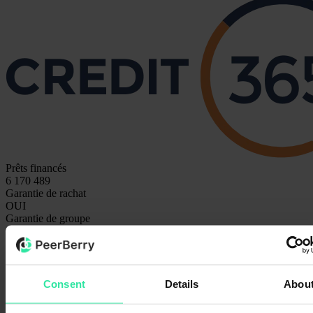
Prêts financés
6 170 489
Garantie de rachat
OUI
Garantie de groupe
OUI
Taux d'intérêt moyen
8.00%
À propos de l’entreprise
Credit365 est un fournisseur de prêts opérant en République de
Consent
Details
Abou
Moldavie depuis février 2019. L’entreprise est inscrite au Registre
des organisations de crédit non bancaires et est également membre