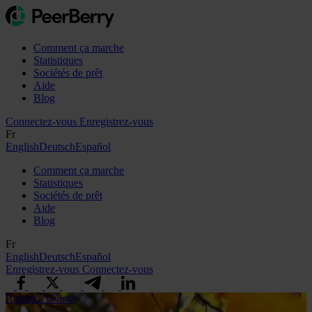
Comment ça marche
Statistiques
Sociétés de prêt
Aide
Blog
Connectez-vous
Enregistrez-vous
Fr
English
Deutsch
Español
Comment ça marche
Statistiques
Sociétés de prêt
Aide
Blog
Fr
English
Deutsch
Español
Enregistrez-vous
Connectez-vous
Retour à la liste