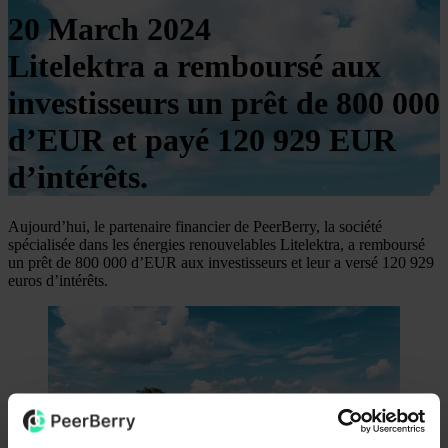
20 March 2024
Litelektra a remboursé aux
investisseurs un prêt de 800 000
d’EUR et payé 120 929 EUR
d’intérêts.
Aujourd’hui, le partenaire financier de PeerBerry, la société
spécialisée dans les énergies renouvelables Litelektra, a remboursé
un prêt de 800 000 d’EUR aux investisseurs et leur a versé 120 929
euros d’intérêts.