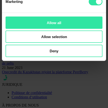
Marketing
Contact pour les questions liées à la communication
Rita Simanavičiūtė
Responsable Marketing et Communication
rita@peerberry.com
Allow all
Related articles
Allow selection
02 May 2025
Avril 2025 | PeerBerry franchit le cap des 3 milliards d’euros de
prêts financés et dépasse les 100 000 utilisateurs
Deny
01 December 2025
Novembre 2025 | Les investisseurs PeerBerry ont financé 22,98 M€
de prêts
21 June 2023
Onecredit du Kazakhstan rejoint la plateforme PeerBerry
JURIDIQUE
Politique de confidentialité
Conditions d‘utilisation
À PROPOS DE NOUS