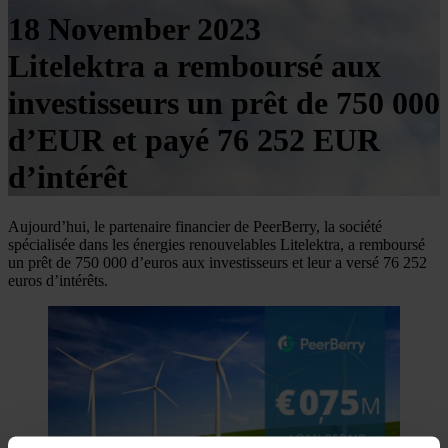
18 November 2023
Litelektra a remboursé aux
investisseurs un prêt de 750 000
d’EUR et payé 76 252 EUR
d’intérêt
Aujourd’hui, le partenaire financier de PeerBerry, la société
spécialisée dans les énergies renouvelables Litelektra, a remboursé
un prêt de 750 000 d’euros aux investisseurs et leur a versé 76 252
euros d’intérêts.