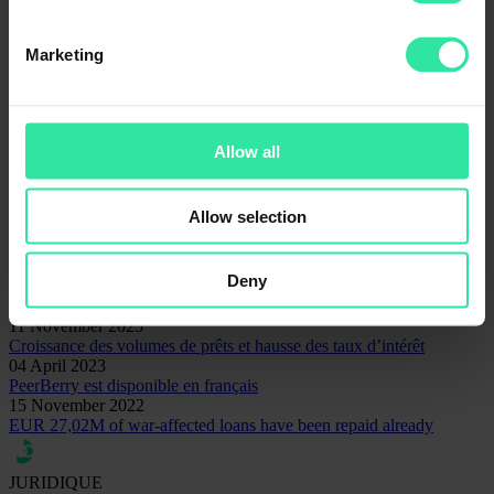
Actualités
Application mobile
Marketing
Non classifié(e)
Perspectives
Sécurité
Sociétés de prêt
Statistiques
Allow all
Contact pour les questions liées à la communication
Rita Simanavičiūtė
Responsable Marketing et Communication
Allow selection
rita@peerberry.com
Related articles
Deny
11 November 2025
Croissance des volumes de prêts et hausse des taux d’intérêt
04 April 2023
PeerBerry est disponible en français
15 November 2022
EUR 27,02M of war-affected loans have been repaid already
JURIDIQUE