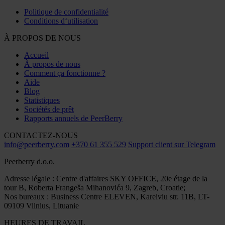
Politique de confidentialité
Conditions d‘utilisation
À PROPOS DE NOUS
Accueil
À propos de nous
Comment ça fonctionne ?
Aide
Blog
Statistiques
Sociétés de prêt
Rapports annuels de PeerBerry
CONTACTEZ-NOUS
info@peerberry.com
+370 61 355 529
Support client sur Telegram
Peerberry d.o.o.
Adresse légale : Centre d'affaires SKY OFFICE, 20e étage de la
tour B, Roberta Frangeša Mihanovića 9, Zagreb, Croatie;
Nos bureaux : Business Centre ELEVEN, Kareiviu str. 11B, LT-
09109 Vilnius, Lituanie
HEURES DE TRAVAIL