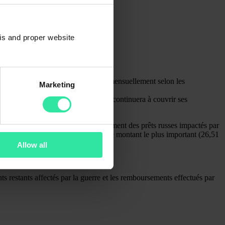
sis and proper website
’euros. Ces prêts sont remboursés mensuellement selon les
Marketing
s.
illions d’euros. Le groupe Gofingo continuera à couvrir ses
rêts affectés par la guerre.
u marché à avoir remboursé intégralement des prêts russes impactés par
res de PeerBerry ont déjà remboursé le montant le plus important (26,51
Allow all
guerre avant la fin de 2024.
 restants affectés par la guerre et les remboursements effectués par