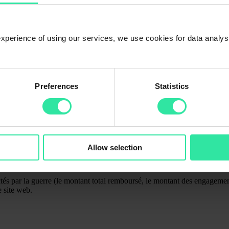
 experience of using our services, we use cookies for data analy
a guerre (AutoMoney et Slon Credit Ukraine) s’élèvent à 0,67 million d
Preferences
Statistics
emboursement du montant principal est reversé avec les intérêts accumulé
a guerre (Zecredit, EuroGroshi et Gofingo Ukraine) s’élèvent à 3,18 m
s intérêts accumulés seront reversés avec le dernier remboursement des p
st la première et la seule plateforme d’investissement sur l’ensemble d
nvesti) sans aucune perte pour les investisseurs. En outre, les partenai
ntrairement à la concurrence.
Allow selection
ue nos partenaires couvriront intégralement leurs obligations liées à la 
és par la guerre (le montant total remboursé, le montant des engagements
e site web.