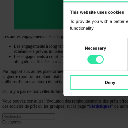
This website uses cookies
To provide you with a better
functionality.
Les autres engagements liés à la guerre sur la plateforme PeerBerry :
Consent
Les engagements à long terme du groupe Aventus affectés par l
Necessary
Selection
échéanciers prévus initialement. Pour chaque prêt, le dernier r
Les engagements à court terme du groupe Gofingo affectés par l
obligations affectées par la guerre au milieu de chaque mois. Le
Par rapport aux autres plateformes touchées par la guerre, PeerBerry e
la guerre (pour un montant total de 20,27 millions d’euros du capital i
millions d’euros au total) de prêts ukrainiens affectés par la guerre co
Deny
S’il n’y a pas de nouvelles turbulences majeures, il est vraisemblable q
Vous pouvez consulter l’évolution des remboursements des prêts affect
des sociétés de prêt ou les groupes) sur la page “
Statistiques
” de notr
Categories