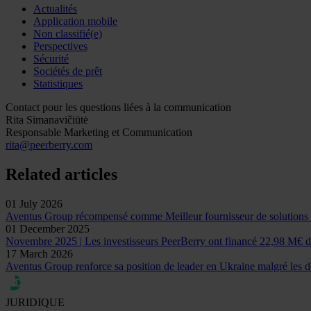
Actualités
Application mobile
Non classifié(e)
Perspectives
Sécurité
Sociétés de prêt
Statistiques
Contact pour les questions liées à la communication
Rita Simanavičiūtė
Responsable Marketing et Communication
rita@peerberry.com
Related articles
01 July 2026
Aventus Group récompensé comme Meilleur fournisseur de solutions 
01 December 2025
Novembre 2025 | Les investisseurs PeerBerry ont financé 22,98 M€ d
17 March 2026
Aventus Group renforce sa position de leader en Ukraine malgré les déf
JURIDIQUE