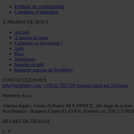
Politique de confidentialité
Conditions d‘utilisation
À PROPOS DE NOUS
Accueil
À propos de nous
Comment ça fonctionne ?
Aide
Blog
Statistiques
Sociétés de prêt
Rapports annuels de PeerBerry
CONTACTEZ-NOUS
info@peerberry.com
+370 61 355 529
Support client sur Telegram
Peerberry d.o.o.
Adresse légale : Centre d'affaires SKY OFFICE, 20e étage de la tour
Nos bureaux : Business Centre ELEVEN, Kareiviu str. 11B, LT-09109
HEURES DE TRAVAIL
I - V